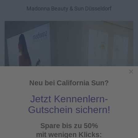
Madonna Beauty & Sun Düsseldorf
×
Neu bei California Sun?
Jetzt Kennenlern-
ZUM STUDIO
Gutschein sichern!
California Sun Frechen
Spare bis zu 50%
mit wenigen Klicks: