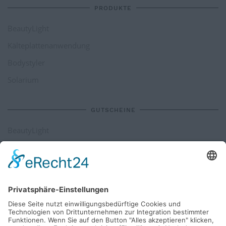
PRODUKTE
BeautyLight
Kälteplattenanwendung
Bodystyler
Solarium
GUTSCHEINE
BeautyLight
Kälteplattenanwendung
Bodystyler
Solarium
SIE MÖCHTEN UNS ETWAS SAGEN