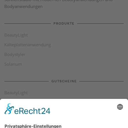
Bodyanwendungen
PRODUKTE
BeautyLight
Kälteplattenanwendung
Bodystyler
Solarium
GUTSCHEINE
BeautyLight
Kälteplattenanwendung
Bodystyler
Solarium