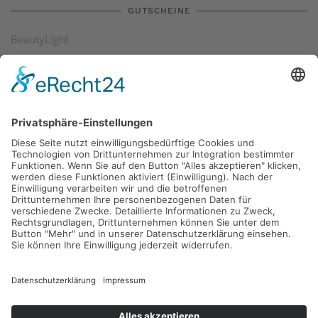
GUTSCHEINE
BeautyLight
Kälteplattenanwendung
Bodystyler
Solarium
SIE MÖCHTEN UNS ETWAS SAGEN
info@californiasun-sonnenstudio.de
SIE FINDEN UNS AUF
KONTAKT
IMPRESSUM
HAFTUNGSAUSSCHLUSS
DATENSCHUTZERKLÄRUNG
SITEMAP