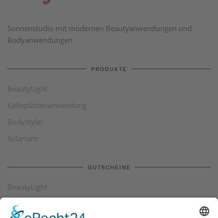
Sonnenstudio mit modernen Beautyanwendungen und
Bodyanwendungen
PRODUKTE
BeautyLight
Kälteplattenanwendung
Bodystyler
Solarium
GUTSCHEINE
BeautyLight
Kälteplattenanwendung