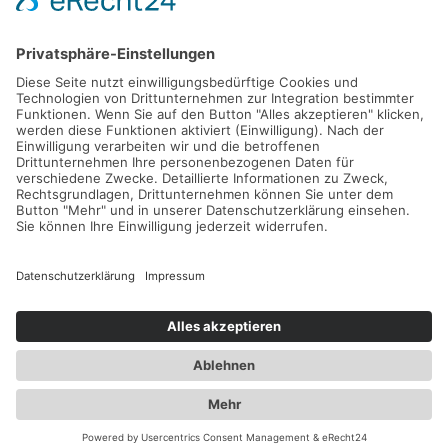
Bodystyler
Solarium
SIE MÖCHTEN UNS ETWAS SAGEN
info@californiasun-sonnenstudio.de
SIE FINDEN UNS AUF
KONTAKT
IMPRESSUM
HAFTUNGSAUSSCHLUSS
DATENSCHUTZERKLÄRUNG
SITEMAP
© California Sun | webdesign & seo by webranking