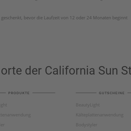
geschenkt, bevor die Laufzeit von 12 oder 24 Monaten beginnt
orte der California Sun S
PRODUKTE
GUTSCHEINE
ight
BeautyLight
attenanwendung
Kälteplattenanwendung
ler
Bodystyler